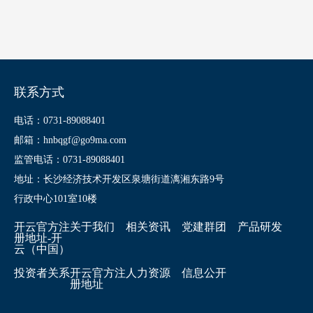
联系方式
电话：0731-89088401
邮箱：hnbqgf@go9ma.com
监管电话：0731-89088401
地址：长沙经济技术开发区泉塘街道漓湘东路9号
行政中心101室10楼
开云官方注
关于我们
相关资讯
党建群团
产品研发
册地址-开
云（中国）
投资者关系
开云官方注
人力资源
信息公开
册地址