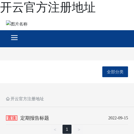
开云官方注册地址
全部分类
开云官方注册地址
定期报告标题
置顶
2022-09-15
1
<
>