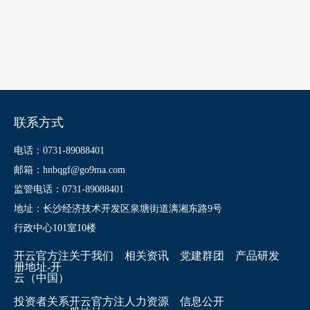
联系方式
电话：0731-89088401
邮箱：hnbqgf@go9ma.com
监管电话：0731-89088401
地址：长沙经济技术开发区泉塘街道漓湘东路9号
行政中心101室10楼
开云官方注
关于我们
相关资讯
党建群团
产品研发
册地址-开
云（中国）
投资者关系
开云官方注
人力资源
信息公开