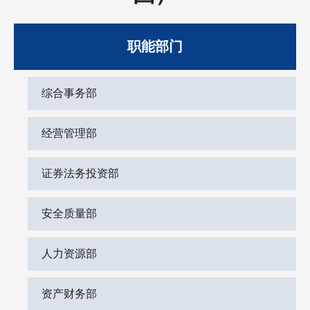
职能部门
综合事务部
经营管理部
证券法务投资部
安全质量部
人力资源部
资产财务部