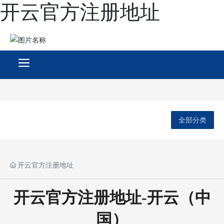
开云官方注册地址
全部分类
开云官方注册地址
开云官方注册地址-开云（中
国）