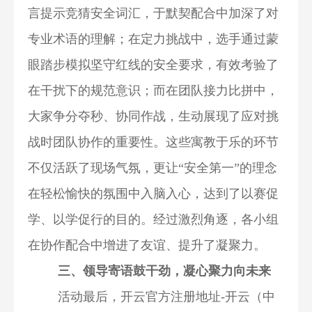
言提示竞猜安全词汇，于默契配合中加深了对
专业术语的理解；在定力挑战中，选手通过蒙
眼踏步模拟坚守红线的安全要求，有效考验了
在干扰下的规范意识；而在团队接力比拼中，
大家争分夺秒、协同作战，生动展现了应对挑
战时团队协作的重要性。这些寓教于乐的环节
不仅活跃了现场气氛，更让“安全第一”的理念
在轻松愉快的氛围中入脑入心，达到了以赛促
学、以学促行的目的。经过激烈角逐，各小组
在协作配合中增进了友谊、提升了凝聚力。
三、领导寄语鼓干劲，凝心聚力向未来
活动最后，开云官方注册地址-开云（中