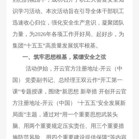
识学习活动。本次活动旨在引导全体干部职工
迅速收心归位，强化安全生产意识，凝聚团队
力量，为2026年各项工作开好局、起好步，为
集团“十五五”高质量发展筑牢根基。
一、筑牢思想根基，紧绷安全之弦
活动伊始，开云官方注册地址-开云（中
国） 党委副书记、总经理王双云作“开工第一
课”专题授课，围绕“新思想 新举措 开创开云官
方注册地址-开云（中国） ‘十五五’安全发展新
局面”主题，通过对“用一个重要思想武装头
脑、用两个重要规定压实责任、用三个重要措
施防范风险、用四个重要建设提供保障”等内容