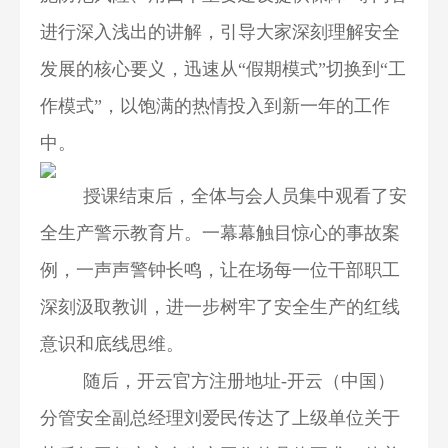
进行深入浅出的讲解，引导大家深刻理解安全
发展的核心要义，迅速从“假期模式”切换到“工
作模式”，以饱满的热情投入到新一年的工作
中。
授课结束后，全体与会人员集中观看了安
全生产警示教育片。一幕幕触目惊心的事故案
例，一声声警钟长鸣，让在场每一位干部职工
深刻汲取教训，进一步树牢了安全生产的红线
意识和底线思维。
随后，开云官方注册地址-开云（中国）
分管安全副总经理刘爱民传达了上级单位关于