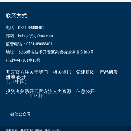
联系方式
电话：0731-89088401
邮箱：hnbqgf@go9ma.com
监管电话：0731-89088401
地址：长沙经济技术开发区泉塘街道漓湘东路9号
行政中心101室10楼
开云官方注
关于我们
相关资讯
党建群团
产品研发
册地址-开
云（中国）
投资者关系
开云官方注
人力资源
信息公开
册地址
微信公众号
版权所有：开云官方注册地址-开云（中国）