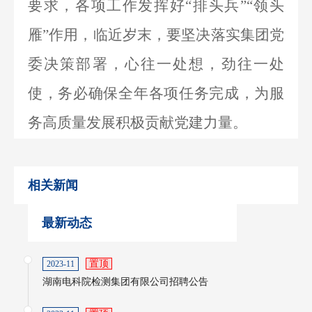
要求，各项工作发挥好“排头兵”“领头
雁”作用，
临近
岁末，要坚决落实集团党
委决策部署，心往一处想，劲往一处
使，务必确保全年各项任务完成，为服
务高质量发展积极贡献党建力量。
相关新闻
最新动态
置顶
2023-11
湖南电科院检测集团有限公司招聘公告