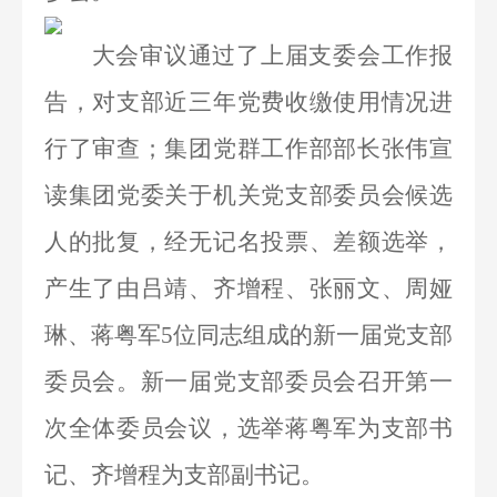
大会审议通过了上届支委会工作报
告，对支部近三年党费收缴使用情况进
行了审查；集团党群工作部部长张伟宣
读集团党委关于机关党支部委员会候选
人的批复，经无记名投票、差额选举，
产生了由吕靖、齐增程、张丽文、周娅
琳、蒋粤军
5位同志组成的新一届党支部
委员会。新一届党支部委员会召开第一
次全体委员会议，选举蒋粤军为支部书
记、齐增程为支部副书记。