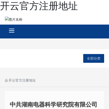
开云官方注册地址
全部分类
开云官方注册地址
中共湖南电器科学研究院有限公司