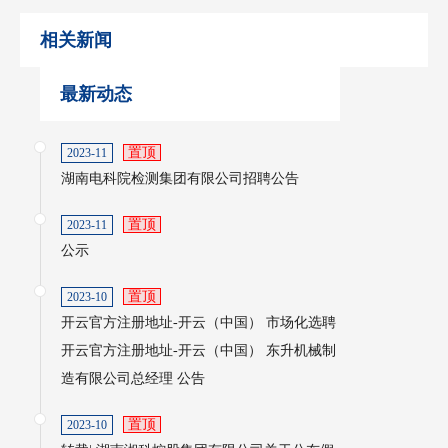
相关新闻
最新动态
置顶
2023-11
湖南电科院检测集团有限公司招聘公告
置顶
2023-11
公示
置顶
2023-10
开云官方注册地址-开云（中国） 市场化选聘
开云官方注册地址-开云（中国） 东升机械制
造有限公司总经理 公告
置顶
2023-10