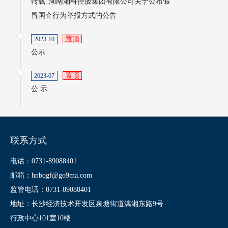
转载| 湖南湘科控股集团有限公司关于公布假
冒国企行为举报方式的公告
置顶
2023-10
公示
置顶
2023-07
公 示
联系方式
电话：0731-89088401
邮箱：hnbqgf@go9ma.com
监管电话：0731-89088401
地址：长沙经济技术开发区泉塘街道漓湘东路9号
行政中心101室10楼