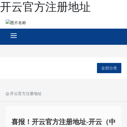
开云官方注册地址
全部分类
开云官方注册地址
喜报！开云官方注册地址-开云（中