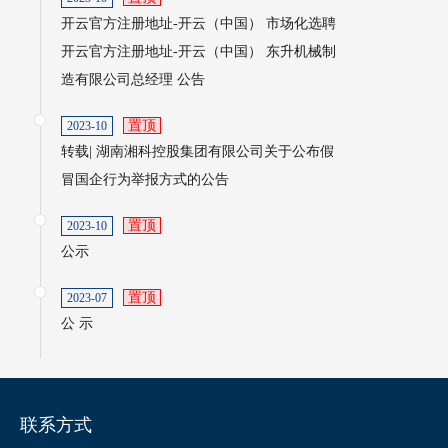
开云官方注册地址-开云（中国） 市场化选聘
开云官方注册地址-开云（中国） 东升机械制
造有限公司总经理 公告
置顶
2023-10
转载| 湖南湘科控股集团有限公司关于公布假
冒国企行为举报方式的公告
置顶
2023-10
公示
置顶
2023-07
公 示
联系方式