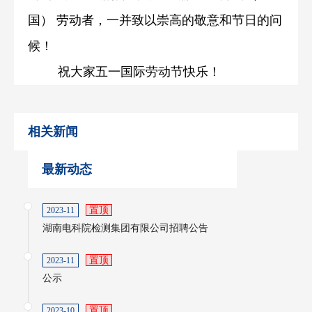
国） 劳动者，一并致以崇高的敬意和节日的问
候！
祝大家五一国际劳动节快乐！
相关新闻
最新动态
置顶
2023-11
湖南电科院检测集团有限公司招聘公告
置顶
2023-11
公示
置顶
2023-10