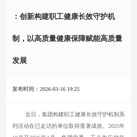
：创新构建职工健康长效守护机
制，以高质量健康保障赋能高质量
发展
发布时间：2026-03-16 19:25
近日，集团构建职工健康长效守护机制系
列活动在已走访的单位取得显著成效。2025年