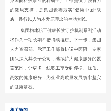
身国防科技事业的科研生产工作提供了强有力
的健康支撑，是集团党委落实“健康中国”战
略、践行以人为本发展理念的生动实践。
集团构建职工健康长效守护机制系列活动
将作为一项长期举措持续推进。下一步，集团
人力资源部、党群工作部将协调中医附一专家
团队深入其余子公司，继续扩大健康服务的覆
盖范围，让更多一线职工享受到便捷、优质、
高效的健康服务，为企业高质量发展筑牢坚实
的健康基石。
相关新闻