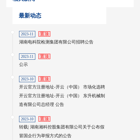
最新动态
置顶
2023-11
湖南电科院检测集团有限公司招聘公告
置顶
2023-11
公示
置顶
2023-10
开云官方注册地址-开云（中国） 市场化选聘
开云官方注册地址-开云（中国） 东升机械制
造有限公司总经理 公告
置顶
2023-10
转载| 湖南湘科控股集团有限公司关于公布假
冒国企行为举报方式的公告