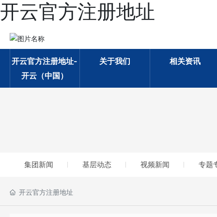
开云官方注册地址
开云官方注册地址-
关于我们
相关资讯
开云（中国）
集团新闻
基层动态
视频新闻
专题
开云官方注册地址