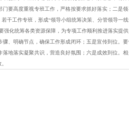
部门要高度重视专班工作，严格按要求抓好落实；二是领
、若干工作专班，形成“领导小组统筹决策、分管领导一线
。要强化统筹各类资源保障，为专项工作顺利推进落实提供
步骤、明确节点，确保工作形成闭环；五是宣传到位。要
作落地落实凝聚共识，营造良好氛围；六是成效到位。相
效。