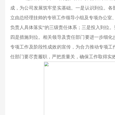
成，为公司发展筑牢坚实基础。一是认识到位。各
立由总经理挂帅的专班工作领导小组及专项办公室
负责人具体落实”的三级责任体系；三是投入到位
四是措施到位。相关领导及责任部门要进一步细化
专项工作及阶段性成效的宣传，为合力推动专项工
任部门要尽责履职，严把质量关，确保工作取得实